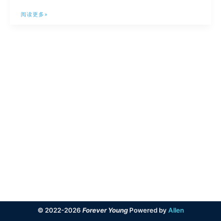
Immich：
阅读更多»
秒
杀
一
切
的
开
源
照
片
管
理
程
序
© 2022-2026
Forever Young
Powered by
Allen