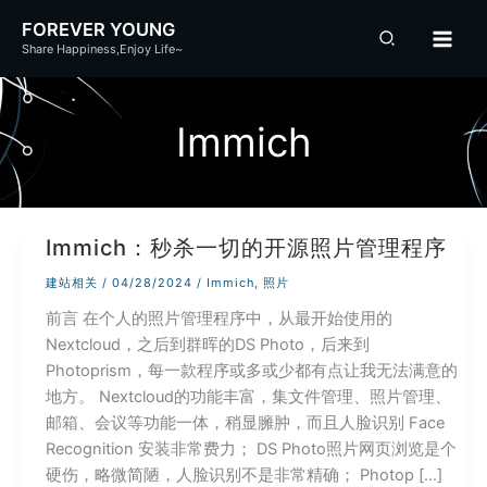
跳
FOREVER YOUNG
至
Share Happiness,Enjoy Life~
内
容
Immich
Immich：秒杀一切的开源照片管理程序
建站相关
/
04/28/2024
/
Immich
,
照片
前言 在个人的照片管理程序中，从最开始使用的
Nextcloud，之后到群晖的DS Photo，后来到
Photoprism，每一款程序或多或少都有点让我无法满意的
地方。 Nextcloud的功能丰富，集文件管理、照片管理、
邮箱、会议等功能一体，稍显臃肿，而且人脸识别 Face
Recognition 安装非常费力； DS Photo照片网页浏览是个
硬伤，略微简陋，人脸识别不是非常精确； Photop […]