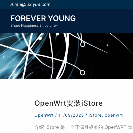
跳
Allen@luxiyue.com
至
FOREVER YOUNG
内
Share Happiness,Enjoy Life~
容
OpenWrt安装iStore
OpenWrt
/
11/09/2023
/
iStore
,
openwrt
介绍 iStore 是一个开源且标准的 OpenWR