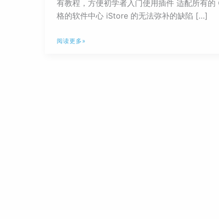
有教程，方便初学者入门使用插件 适配所有的 Ope
格的软件中心 iStore 的无法弥补的缺陷 […]
OpenWrt
阅读更多»
安
装
iStore