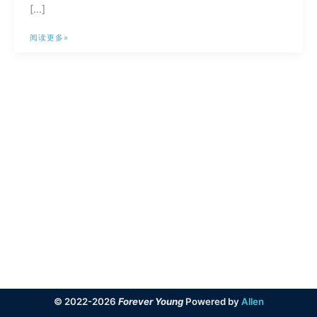
[…]
Memos
阅读更多»
数
据
库
迁
移
（手
动
方
案）
© 2022-2026
Forever Young
Powered by
Allen