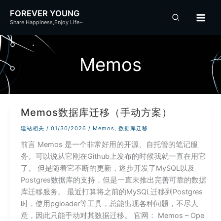
跳
FOREVER YOUNG
至
Share Happiness,Enjoy Life~
内
容
Memos
Memos数据库迁移（手动方案）
建站相关
/
01/30/2026
/
Memos
,
数据库迁移
前言 Memos 是一个非常好用的开源、自托管的笔记服
务。可以说从它刚在Github上发布的时候我就一直在用它
了。 但是随着它不断的更新，逐步开发了MySQL以及
Postgres数据库的支持，但是一直未推出完善可靠的数据
库迁移服务。 最近打算将之前的MySQL迁移到Postgres
时，使用pgloader等工具，总能出现各种问题，不尽人
意，因此只能手动对其数据迁移。 官网： Memos – Ope