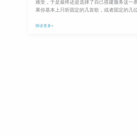
难受，于是最终还是选择了自己搭建服务这一条路
果你基本上只听固定的几首歌，或者固定的几位
Navidrome：
阅读更多»
在
我
深
入
了
解
后
给
大
家
的
5
个
建