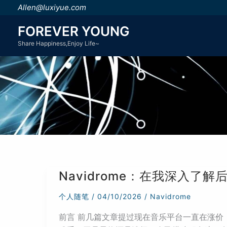
跳
Allen@luxiyue.com
至
FOREVER YOUNG
内
Share Happiness,Enjoy Life~
容
Navidrome：在我深入了
个人随笔
/
04/10/2026
/
Navidrome
前言 前几篇文章提过现在音乐平台一直在涨价