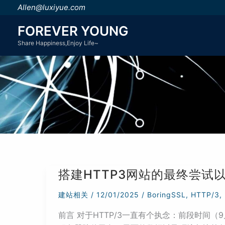
跳
Allen@luxiyue.com
至
FOREVER YOUNG
内
Share Happiness,Enjoy Life~
容
搭建HTTP3网站的最终尝试
建站相关
/
12/01/2025
/
BoringSSL
,
HTTP/3
,
前言 对于HTTP/3一直有个执念：前段时间