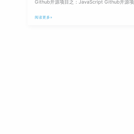
Github开源项目之：JavaScript Github开源项
Github
阅读更多»
开
源
项
目
之：
Python