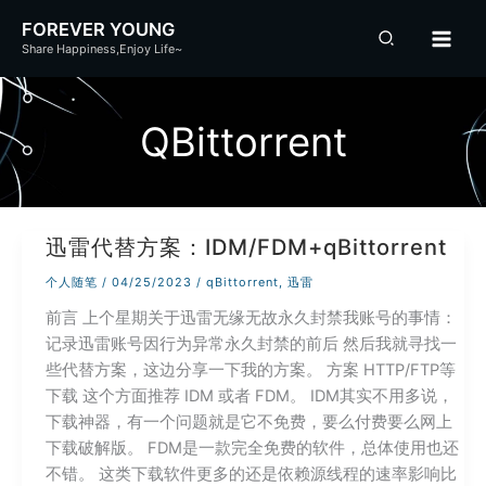
跳
FOREVER YOUNG
至
Share Happiness,Enjoy Life~
内
容
QBittorrent
迅雷代替方案：IDM/FDM+qBittorrent
个人随笔
/
04/25/2023
/
qBittorrent
,
迅雷
前言 上个星期关于迅雷无缘无故永久封禁我账号的事情：
记录迅雷账号因行为异常永久封禁的前后 然后我就寻找一
些代替方案，这边分享一下我的方案。 方案 HTTP/FTP等
下载 这个方面推荐 IDM 或者 FDM。 IDM其实不用多说，
下载神器，有一个问题就是它不免费，要么付费要么网上
下载破解版。 FDM是一款完全免费的软件，总体使用也还
不错。 这类下载软件更多的还是依赖源线程的速率影响比