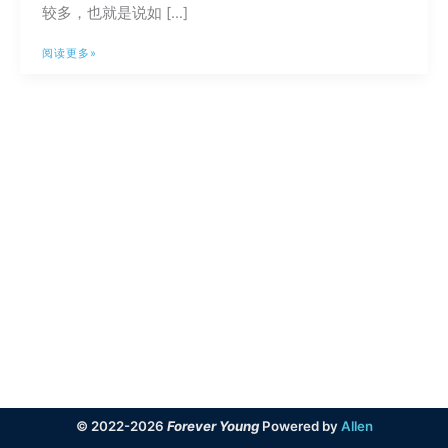
较多，也就是说如 […]
迅
阅读更多»
雷
代
替
方
案：
IDM/FDM+qBittorrent
© 2022-2026
Forever Young
Powered by
Allen