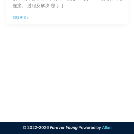
连接。 过程及解决 思 […]
关
阅读更多»
于
Aria2
外
网
无
法
连
接
RPC6800
端
口
的
问
题
© 2022-2026
Forever Young
Powered by
Allen