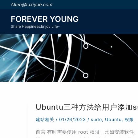
跳
Allen@luxiyue.com
至
FOREVER YOUNG
内
Share Happiness,Enjoy Life~
容
Ubuntu三种方法给用户添加s
建站相关
/
01/26/2023
/
sudo
,
Ubuntu
,
权限
前言 有时需要使用 root 权限，比如安装软