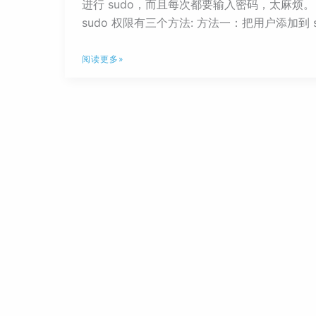
进行 sudo，而且每次都要输入密码，太麻烦
sudo 权限有三个方法: 方法一：把用户添加到 su
Ubuntu
阅读更多»
三
种
方
法
给
用
户
添
加
sudo
权
限