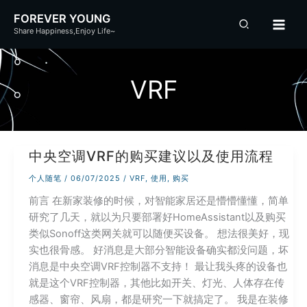
跳
FOREVER YOUNG
至
Share Happiness,Enjoy Life~
内
容
VRF
中央空调VRF的购买建议以及使用流程
个人随笔
/
06/07/2025
/
VRF
,
使用
,
购买
前言 在新家装修的时候，对智能家居还是懵懵懂懂，简单
研究了几天，就以为只要部署好HomeAssistant以及购买
类似Sonoff这类网关就可以随便买设备。 想法很美好，现
实也很骨感。 好消息是大部分智能设备确实都没问题，坏
消息是中央空调VRF控制器不支持！ 最让我头疼的设备也
就是这个VRF控制器，其他比如开关、灯光、人体存在传
感器、窗帘、风扇，都是研究一下就搞定了。 我是在装修