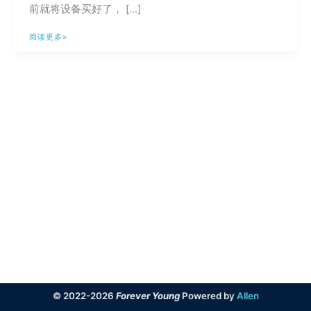
前就将设备买好了， […]
中
阅读更多»
央
空
调
VRF
的
购
买
建
议
以
及
使
用
流
程
© 2022-2026
Forever Young
Powered by
Allen